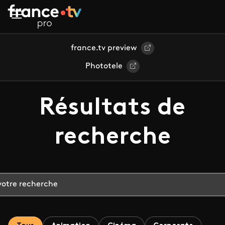
Aller au contenu principal
france.tv preview
Phototele
Résultats de
recherche