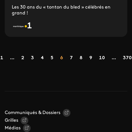
Les 30 ans du « tonton du bled » célébrés en
grand !
Pagination
Page
Page
Page
Page
Page
Page
Page
Page
Page
1
...
2
3
4
5
6
7
8
9
10
...
370
précédente
Communiqués & Dossiers
Grilles
Médias