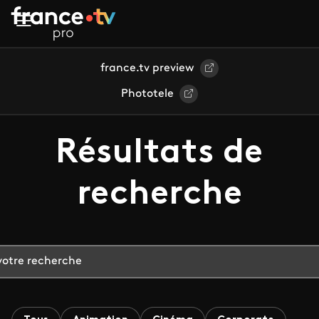
Aller au contenu principal
france.tv preview
Phototele
Résultats de
recherche