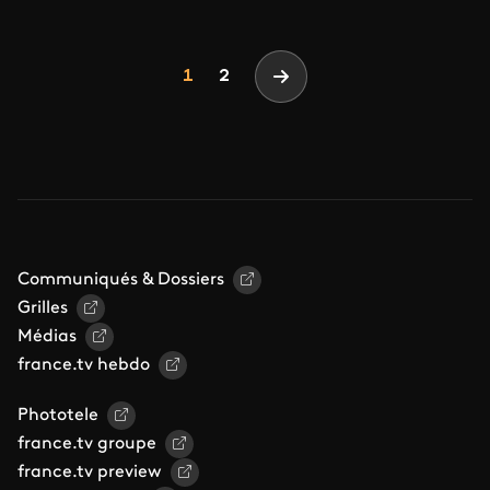
Pagination
Page
Page
1
2
Page suivante
Communiqués & Dossiers
Grilles
Médias
france.tv hebdo
Phototele
france.tv groupe
france.tv preview