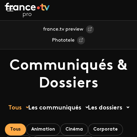
Aller au contenu principal
france.tv preview
Phototele
Communiqués &
Dossiers
Tous
Les communiqués
Les dossiers
Tous
Animation
Cinéma
Corporate