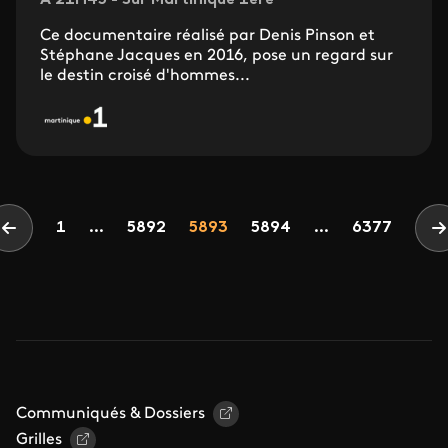
A 21H45 - Sur Martinique 1ère
Ce documentaire réalisé par Denis Pinson et
Stéphane Jacques en 2016, pose un regard sur
le destin croisé d'hommes...
Pagination
Page
Page
Page
1
...
5892
5893
5894
...
6377
Page précédente
P
Communiqués & Dossiers
Grilles