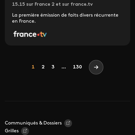
15.15 sur France 2 et sur france.tv
La première émission de faits divers récurrente
en France.
Pagination
Page
Page
Page
1
2
3
...
130
Page suivante
Communiqués & Dossiers
Grilles