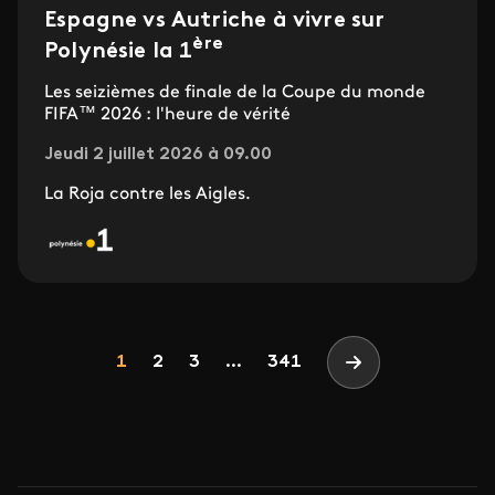
Espagne vs Autriche à vivre sur
ère
Polynésie la 1
Les seizièmes de finale de la Coupe du monde
FIFA™ 2026 : l'heure de vérité
Jeudi 2 juillet 2026 à 09.00
La Roja contre les Aigles.
Pagination
Page
Page
Page
1
2
3
...
341
Page suivante