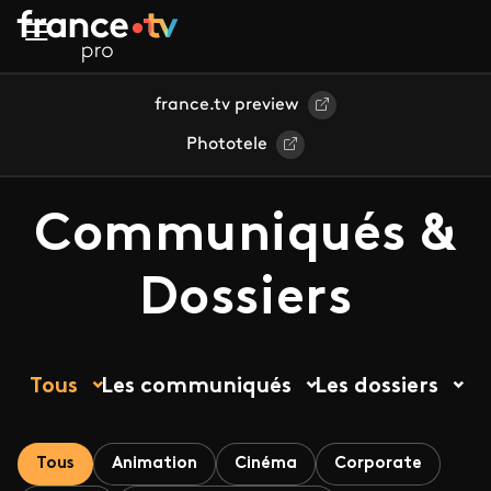
Aller au contenu principal
france.tv preview
Phototele
Communiqués &
Dossiers
Tous
Les communiqués
Les dossiers
Tous
Animation
Cinéma
Corporate